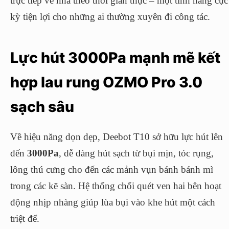
trực tiếp về nhà theo thời gian thực – một tính năng cực
kỳ tiện lợi cho những ai thường xuyên đi công tác.
Lực hút 3000Pa mạnh mẽ kết
hợp lau rung OZMO Pro 3.0
sạch sâu
Về hiệu năng dọn dẹp, Deebot T10 sở hữu lực hút lên
đến
3000Pa
, dễ dàng hút sạch từ bụi mịn, tóc rụng,
lông thú cưng cho đến các mảnh vụn bánh bánh mì
trong các kẽ sàn. Hệ thống chổi quét ven hai bên hoạt
động nhịp nhàng giúp lùa bụi vào khe hút một cách
triệt để.